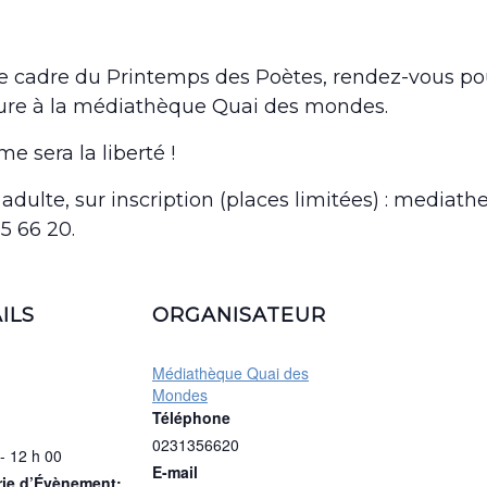
e cadre du Printemps des Poètes, rendez-vous pour
ture à la médiathèque Quai des mondes.
e sera la liberté !
 adulte, sur inscription (places limitées) : media
35 66 20.
ILS
ORGANISATEUR
Médiathèque Quai des
Mondes
Téléphone
0231356620
- 12 h 00
E-mail
rie d’Évènement: