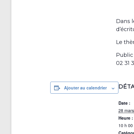
Dans l
d’écri
Le thèm
Public
02 31 
DÉTA
Ajouter au calendrier
Date :
28 mars
Heure :
10 h 00 
Catégo