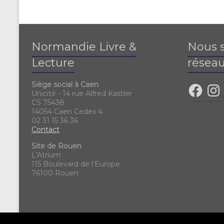
Normandie Livre &
Nous s
Lecture
réseau
Siège social à Caen
Unicité - 14 rue Alfred Kastler
CS 75438
14054 Caen Cedex 4
02 31 15 36 36
Contact
Site de Rouen
L'Atrium
115 Boulevard de l'Europe
76100 Rouen