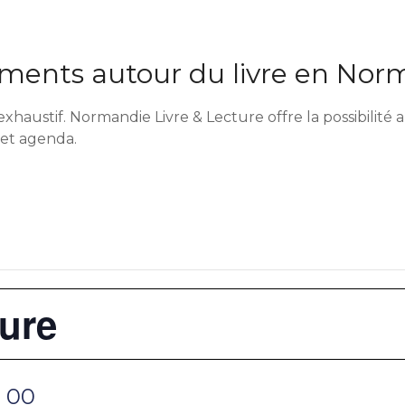
ents autour du livre en Nor
exhaustif. Normandie Livre & Lecture offre la possibilit
cet agenda.
ture
h 00