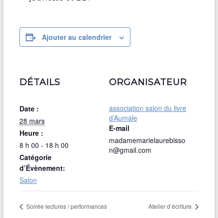
Ajouter au calendrier
DÉTAILS
ORGANISATEUR
association salon du livre
Date :
d’Aumale
28 mars
E-mail
Heure :
madamemarielaurebisso
8 h 00 - 18 h 00
n@gmail.com
Catégorie
d’Évènement:
Salon
Soirée lectures / performances
Atelier d’écriture