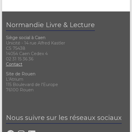
Normandie Livre & Lecture
Siège social à Caen
Unicité - 14 rue Alfred Kastler
CS 75438
14054 Caen Cedex 4
02 31 15 36 36
Contact
Site de Rouen
L'Atrium
115 Boulevard de l'Europe
76100 Rouen
Nous suivre sur les réseaux sociaux