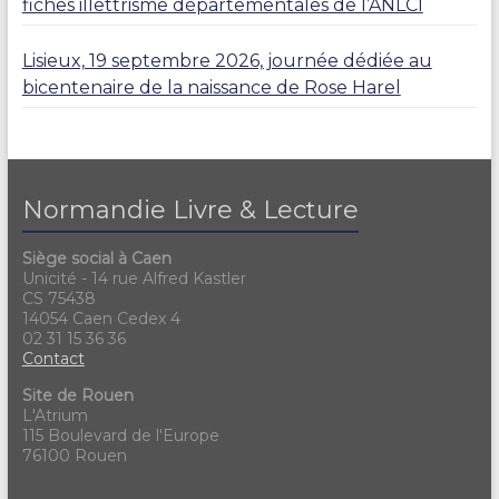
fiches illettrisme départementales de l’ANLCI
Lisieux, 19 septembre 2026, journée dédiée au
bicentenaire de la naissance de Rose Harel
Normandie Livre & Lecture
Siège social à Caen
Unicité - 14 rue Alfred Kastler
CS 75438
14054 Caen Cedex 4
02 31 15 36 36
Contact
Site de Rouen
L'Atrium
115 Boulevard de l'Europe
76100 Rouen