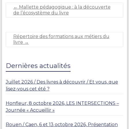
é
←
Mallette pédagogique : à la découverte
p
de l’écosystème du livre
h
a
n
i
Répertoire des formations aux métiers du
e
livre
→
C
A
R
L
Dernières actualités
I
E
R
Juillet 2026 / Des livres à découvrir / Et vous, que
lisez-vous cet été ?
Honfleur, 8 octobre 2026, LES INTERSECTIONS –
Journée « Accueillir »
Rouen / Caen, 6 et 13 octobre 2026, Présentation