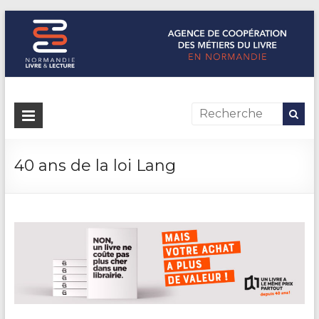
Normandie Livre & Lecture
L'agence de coopération des métiers du livre en Normandie
40 ans de la loi Lang