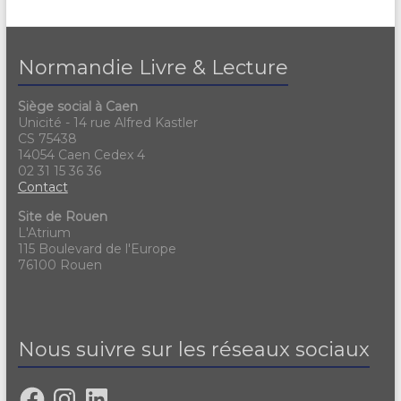
Normandie Livre & Lecture
Siège social à Caen
Unicité - 14 rue Alfred Kastler
CS 75438
14054 Caen Cedex 4
02 31 15 36 36
Contact
Site de Rouen
L'Atrium
115 Boulevard de l'Europe
76100 Rouen
Nous suivre sur les réseaux sociaux