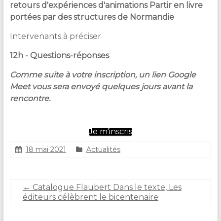
retours d'expériences d'animations Partir en livre
portées par des structures de Normandie
Intervenants à préciser
12h - Questions-réponses
Comme suite à votre inscription, un lien Google
Meet vous sera envoyé quelques jours avant la
rencontre.
Je m'inscris
18 mai 2021
Actualités
S
t
é
←
Catalogue Flaubert Dans le texte, Les
p
éditeurs célèbrent le bicentenaire
h
a
n