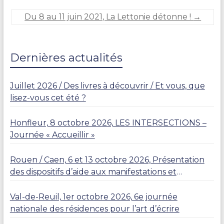
i
Du 8 au 11 juin 2021, La Lettonie détonne !
→
e
C
A
R
Dernières actualités
L
I
E
Juillet 2026 / Des livres à découvrir / Et vous, que
R
lisez-vous cet été ?
Honfleur, 8 octobre 2026, LES INTERSECTIONS –
Journée « Accueillir »
Rouen / Caen, 6 et 13 octobre 2026, Présentation
des dispositifs d’aide aux manifestations et
résidences
Val-de-Reuil, 1er octobre 2026, 6e journée
nationale des résidences pour l’art d’écrire