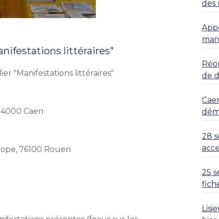
des 
Appe
mani
nifestations littéraires"
Réor
r "Manifestations littéraires"
de 
Caen
, 14000 Caen
déma
28 s
acce
urope, 76100 Rouen
25 s
fich
Lisi