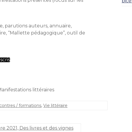
festations présentes (focus sur les
bice
e, parutions auteurs, annuaire,
re, “Mallette pédagogique”, outil de
scris
anifestations littéraires
contres / formations
,
Vie littéraire
e 2021, Des livres et des vignes