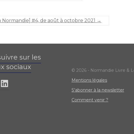
n Normandie] #4, de août à octobre 2021
→
uivre sur les
x sociaux
© 2026 - Normandie Livre & L
Mentions légales
S'abonner à la newsletter
Comment venir ?