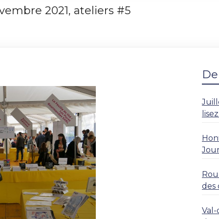
vembre 2021, ateliers #5
Der
Juil
lise
Honf
Jour
Roue
des 
rési
Val-