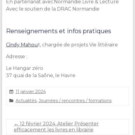
En partenariat avec
Normandie Livre
&
Lecture
Avec le soutien de la DRAC Normandie
Renseignements et infos pratiques
Cindy Mahou
t, chargée de projets Vie littéraire
Adresse :
Le Hangar zéro
37 quai de la Saône, le Havre
11 janvier 2024
S
Actualités
,
Journées / rencontres / formations
t
é
p
h
←
12 février 2024, Atelier Présenter
a
efficacement les livres en librairie
n