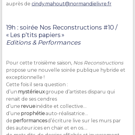
auprès de
cindy.mahout@normandielivre.fr
19h : soirée Nos Reconstructions #10 /
« Les p’tits papiers »
Editions & Performances
Pour cette troisième saison,
Nos Reconstructions
propose une nouvelle soirée publique hybride et
exceptionnelle !
Cette fois il sera question
:
d’un
mystérieux
groupe d’artistes disparu qui
renait de ses cendres
d’une
revue
inédite et collective…
d’une
prophétie
auto-réalisatrice…
de
performances
d’écriture live sur les murs par
des auteur.ices en chair et en os….