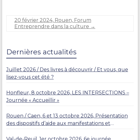
i
e
C
20 février 2024, Rouen, Forum
A
Entreprendre dans la culture
→
R
L
I
E
Dernières actualités
R
Juillet 2026 / Des livres à découvrir / Et vous, que
lisez-vous cet été ?
Honfleur, 8 octobre 2026, LES INTERSECTIONS –
Journée « Accueillir »
Rouen / Caen, 6 et 13 octobre 2026, Présentation
des dispositifs d’aide aux manifestations et
résidences
Val-de-Reuil, 1er octobre 2026, 6e journée