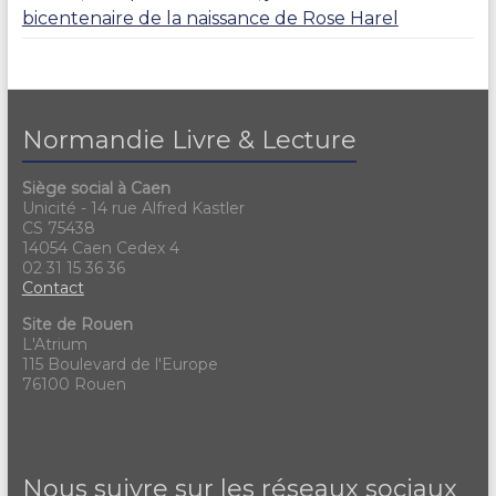
bicentenaire de la naissance de Rose Harel
Normandie Livre & Lecture
Siège social à Caen
Unicité - 14 rue Alfred Kastler
CS 75438
14054 Caen Cedex 4
02 31 15 36 36
Contact
Site de Rouen
L'Atrium
115 Boulevard de l'Europe
76100 Rouen
Nous suivre sur les réseaux sociaux