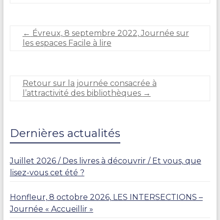
t
é
p
h
←
Évreux, 8 septembre 2022, Journée sur
a
les espaces Facile à lire
n
i
e
C
Retour sur la journée consacrée à
A
l’attractivité des bibliothèques
→
R
L
I
E
Dernières actualités
R
Juillet 2026 / Des livres à découvrir / Et vous, que
lisez-vous cet été ?
Honfleur, 8 octobre 2026, LES INTERSECTIONS –
Journée « Accueillir »