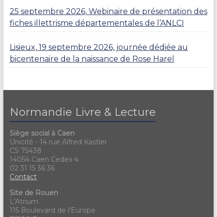
25 septembre 2026, Webinaire de présentation des
fiches illettrisme départementales de l’ANLCI
Lisieux, 19 septembre 2026, journée dédiée au
bicentenaire de la naissance de Rose Harel
Normandie Livre & Lecture
Siège social à Caen
Unicité - 14 rue Alfred Kastler
CS 75438
14054 Caen Cedex 4
02 31 15 36 36
Contact
Site de Rouen
L'Atrium
115 Boulevard de l'Europe