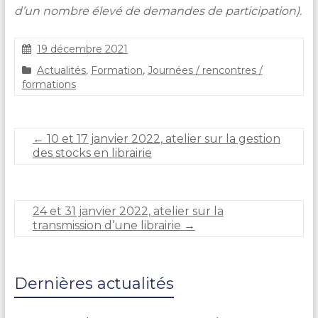
d’un nombre élevé de demandes de participation).
19 décembre 2021
S
Actualités
,
Formation
,
Journées / rencontres /
t
formations
é
p
h
a
←
10 et 17 janvier 2022, atelier sur la gestion
n
des stocks en librairie
i
e
C
A
24 et 31 janvier 2022, atelier sur la
R
transmission d’une librairie
→
L
I
E
R
Dernières actualités