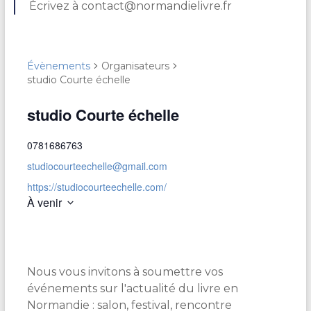
Écrivez à contact@normandielivre.fr
Évènements
Organisateurs
studio Courte échelle
studio Courte échelle
0781686763
studiocourteechelle@gmail.com
https://studiocourteechelle.com/
À venir
S
é
l
e
Nous vous invitons à soumettre vos
c
t
événements sur l'actualité du livre en
i
Normandie : salon, festival, rencontre