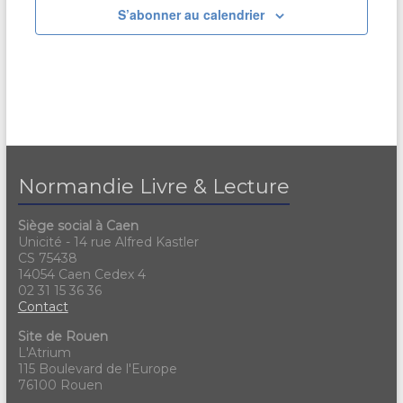
S’abonner au calendrier
Normandie Livre & Lecture
Siège social à Caen
Unicité - 14 rue Alfred Kastler
CS 75438
14054 Caen Cedex 4
02 31 15 36 36
Contact
Site de Rouen
L'Atrium
115 Boulevard de l'Europe
76100 Rouen