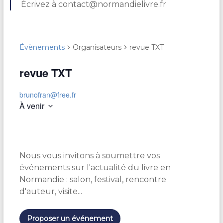
Écrivez à contact@normandielivre.fr
Évènements
Organisateurs
revue TXT
revue TXT
brunofran@free.fr
À venir
S
é
l
e
Nous vous invitons à soumettre vos
c
t
événements sur l'actualité du livre en
i
Normandie : salon, festival, rencontre
o
d'auteur, visite...
n
n
e
Proposer un événement