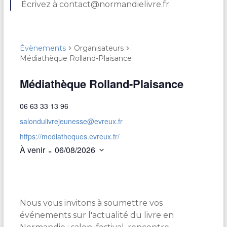
Écrivez à contact@normandielivre.fr
Évènements
Organisateurs
Médiathèque Rolland-Plaisance
Médiathèque Rolland-Plaisance
06 63 33 13 96
salondulivrejeunesse@evreux.fr
https://mediatheques.evreux.fr/
 - 
À venir
06/08/2026
S
é
l
e
Nous vous invitons à soumettre vos
c
t
événements sur l'actualité du livre en
i