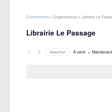
Évènements
Organisateurs
Librairie Le Pass
Librairie Le Passage
 - 
À venir
Maintenant
Aujourd’hui
S
é
l
e
c
t
i
o
n
n
e