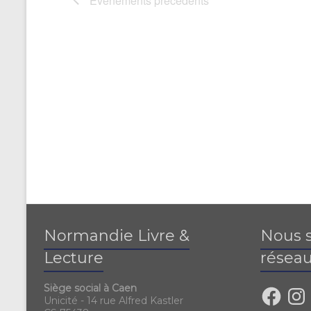
Évènements
précédents
Normandie Livre &
Nous s
Lecture
réseau
Siège social à Caen
Unicité - 14 rue Alfred Kastler