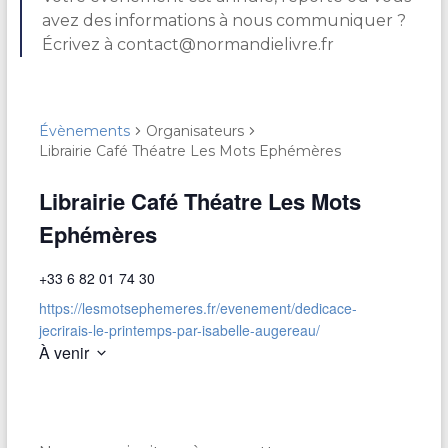
avez des informations à nous communiquer ?
Écrivez à contact@normandielivre.fr
Évènements
Organisateurs
Librairie Café Théatre Les Mots Ephémères
Librairie Café Théatre Les Mots
Ephémères
+33 6 82 01 74 30
https://lesmotsephemeres.fr/evenement/dedicace-
jecrirais-le-printemps-par-isabelle-augereau/
À venir
S
é
l
e