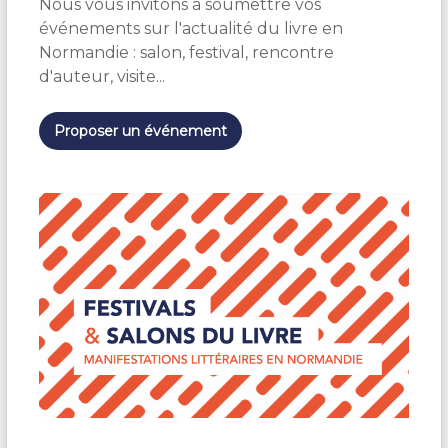
Nous vous invitons à soumettre vos
c
t
événements sur l'actualité du livre en
i
Normandie : salon, festival, rencontre
o
d'auteur, visite...
n
n
e
Proposer un événement
z
u
n
e
d
a
t
e
.