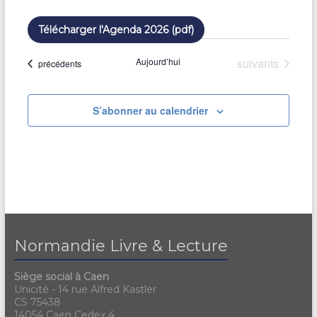
Télécharger l'Agenda 2026 (pdf)
Évènements
Aujourd’hui
suivants
Évènements
précédents
S’abonner au calendrier
Normandie Livre & Lecture
Siège social à Caen
Unicité - 14 rue Alfred Kastler
CS 75438
14054 Caen Cedex 4