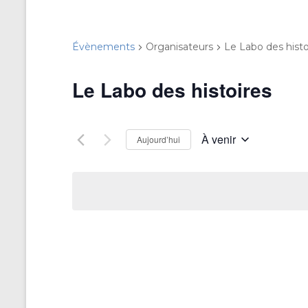
Évènements
Organisateurs
Le Labo des histo
Le Labo des histoires
À venir
Aujourd’hui
S
é
l
e
c
t
i
o
n
n
e
z