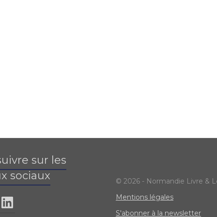
uivre sur les
x sociaux
© 2026 - Normandie Livre & L
Mentions légales
S'abonner à la newsletter