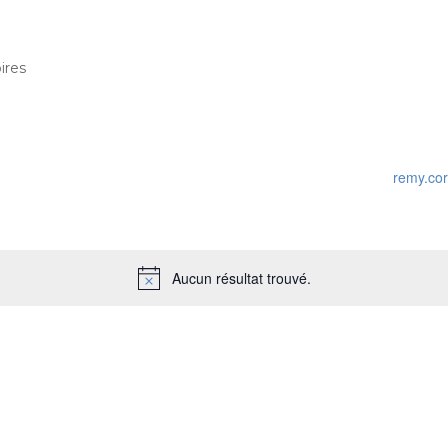
ires
remy.co
Aucun résultat trouvé.
N
o
t
i
c
e