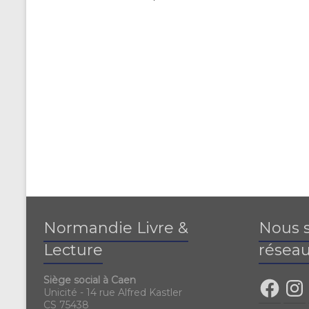
Normandie Livre &
Nous s
Lecture
réseau
Siège social à Caen
Unicité - 14 rue Alfred Kastler
CS 75438