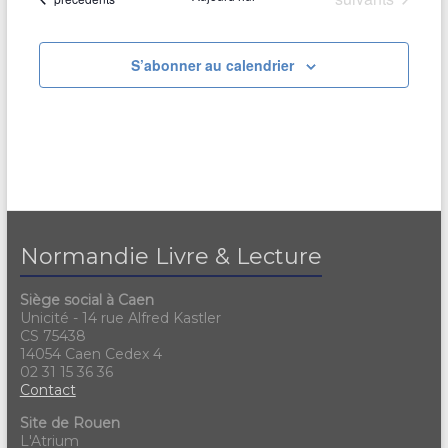
S’abonner au calendrier
Normandie Livre & Lecture
Siège social à Caen
Unicité - 14 rue Alfred Kastler
CS 75438
14054 Caen Cedex 4
02 31 15 36 36
Contact
Site de Rouen
L'Atrium