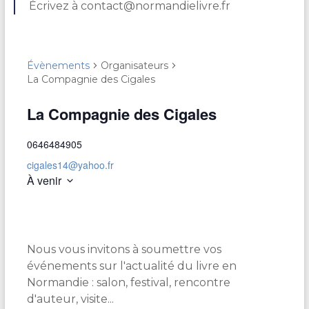
Écrivez à contact@normandielivre.fr
Évènements
Organisateurs
La Compagnie des Cigales
La Compagnie des Cigales
0646484905
cigales14@yahoo.fr
À venir
S
é
l
e
Nous vous invitons à soumettre vos
c
t
événements sur l'actualité du livre en
i
Normandie : salon, festival, rencontre
o
d'auteur, visite...
n