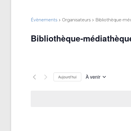
Évènements
Organisateurs
Bibliothèque-méd
Bibliothèque-médiathèque
À venir
Aujourd’hui
S
é
l
e
c
t
i
o
n