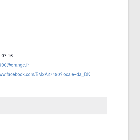
 07 16
90@orange.fr
/www.facebook.com/BM2A27490?locale=da_DK