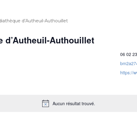
iathèque d’Autheuil-Authouillet
 d’Autheuil-Authouillet
06 02 23
bm2a274
https:/
Aucun résultat trouvé.
N
o
t
i
c