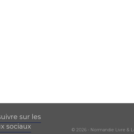
uivre sur les
x sociaux
© 2026 - Normandie Livre & L