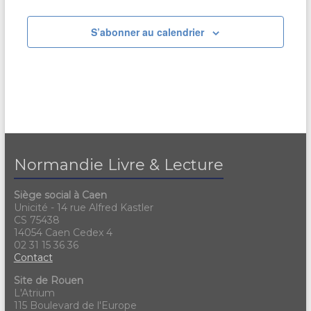
S’abonner au calendrier
Normandie Livre & Lecture
Siège social à Caen
Unicité - 14 rue Alfred Kastler
CS 75438
14054 Caen Cedex 4
02 31 15 36 36
Contact
Site de Rouen
L'Atrium
115 Boulevard de l'Europe