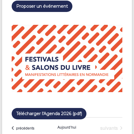
e
Proposer un événement
z
u
n
e
d
a
t
e
.
Télécharger l'Agenda 2026 (pdf)
Évènements
Aujourd’hui
suivants
Évènements
précédents