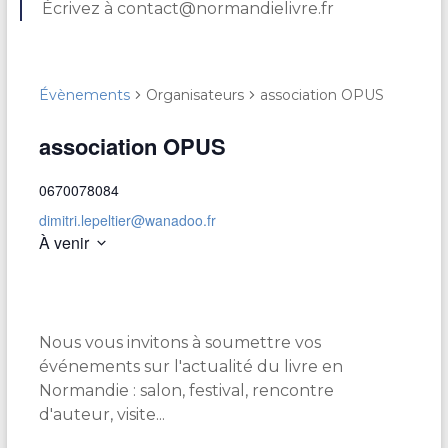
Écrivez à contact@normandielivre.fr
Évènements
Organisateurs
association OPUS
association OPUS
0670078084
dimitri.lepeltier@wanadoo.fr
À venir
S
é
l
e
Nous vous invitons à soumettre vos
c
t
événements sur l'actualité du livre en
i
Normandie : salon, festival, rencontre
o
d'auteur, visite...
n
n