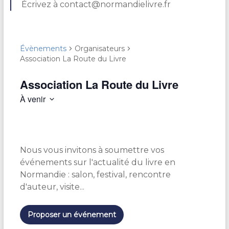
Écrivez à contact@normandielivre.fr
Évènements
Organisateurs
Association La Route du Livre
Association La Route du Livre
À venir
S
é
l
e
Nous vous invitons à soumettre vos
c
t
événements sur l'actualité du livre en
i
Normandie : salon, festival, rencontre
o
d'auteur, visite...
n
n
e
Proposer un événement
z