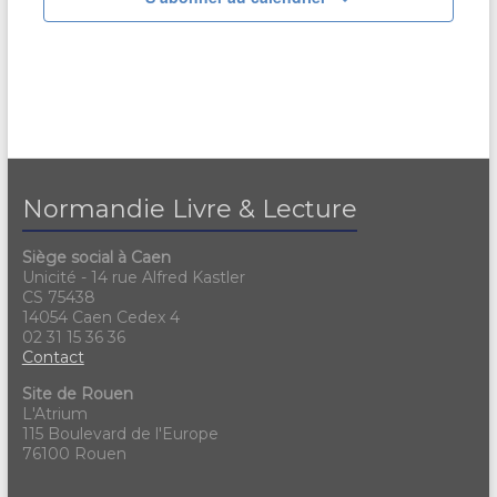
Normandie Livre & Lecture
Siège social à Caen
Unicité - 14 rue Alfred Kastler
CS 75438
14054 Caen Cedex 4
02 31 15 36 36
Contact
Site de Rouen
L'Atrium
115 Boulevard de l'Europe
76100 Rouen