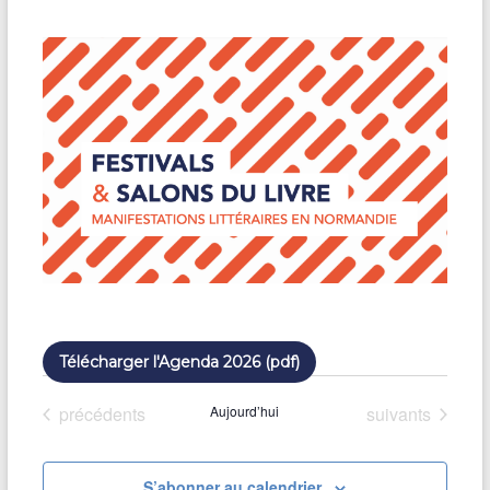
u
n
e
d
a
t
e
.
Télécharger l'Agenda 2026 (pdf)
Évènements
Évènements
précédents
Aujourd’hui
suivants
S’abonner au calendrier