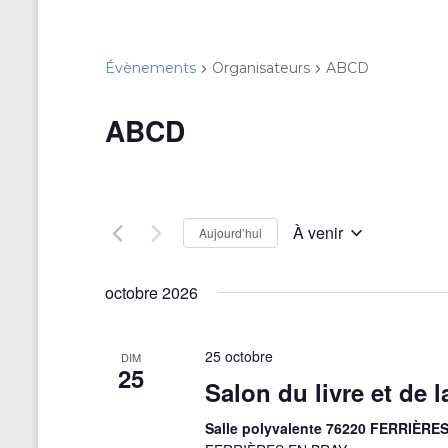
Évènements
Organisateurs
ABCD
ABCD
À venir
Aujourd’hui
S
é
octobre 2026
l
e
c
t
25 octobre
DIM
25
i
Salon du livre et de 
o
n
Salle polyvalente 76220 FERRIÈR
n