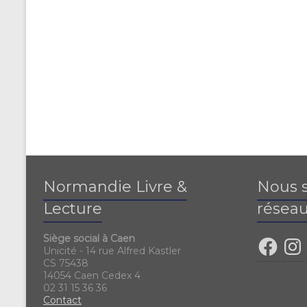
Normandie Livre &
Nous s
Lecture
réseau
Siège social à Caen
Unicité - 14 rue Alfred Kastler
CS 75438
14054 Caen Cedex 4
02 31 15 36 36
Contact