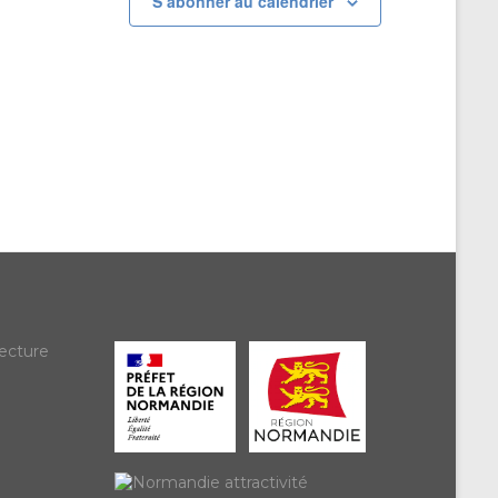
S’abonner au calendrier
ecture