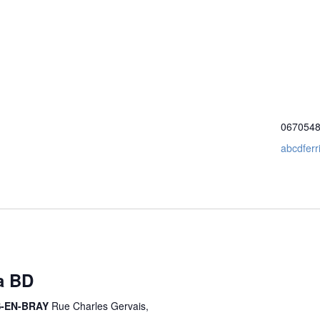
067054
abcdfer
la BD
ES-EN-BRAY
Rue Charles Gervais,