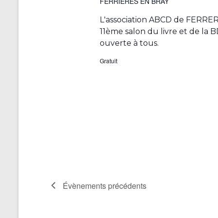
FERRIÈRES EN BRAY
e
z
L'association ABCD de FERRE
u
11ème salon du livre et de la B
n
e
ouverte à tous.
d
a
Gratuit
t
e
.
Évènements
précédents