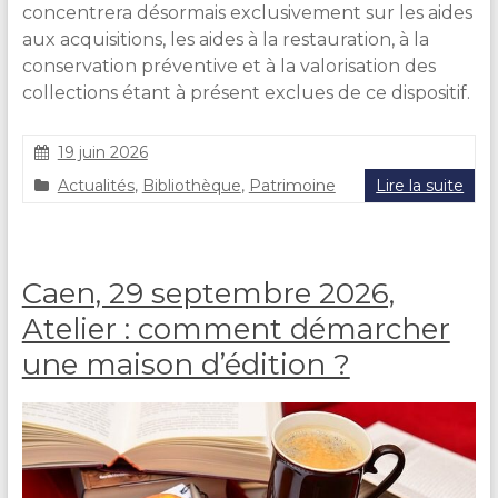
concentrera désormais exclusivement sur les aides
aux acquisitions, les aides à la restauration, à la
conservation préventive et à la valorisation des
collections étant à présent exclues de ce dispositif.
19 juin 2026
C
Actualités
,
Bibliothèque
,
Patrimoine
Lire la suite
l
a
i
r
Caen, 29 septembre 2026,
e
D
Atelier : comment démarcher
U
R
une maison d’édition ?
A
N
D