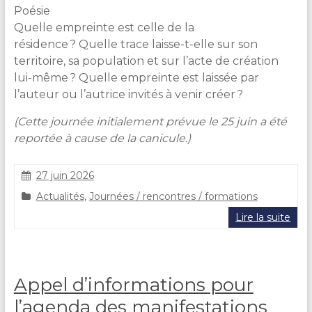
Poésie
Quelle empreinte est celle de la
résidence ? Quelle trace laisse-t-elle sur son
territoire, sa population et sur l’acte de création
lui-même ? Quelle empreinte est laissée par
l’auteur ou l’autrice invités à venir créer ?
(Cette journée initialement prévue le 25 juin a été
reportée à cause de la canicule.)
27 juin 2026
S
Actualités
,
Journées / rencontres / formations
t
é
Lire la suite
p
h
a
n
Appel d’informations pour
i
e
l’agenda des manifestations