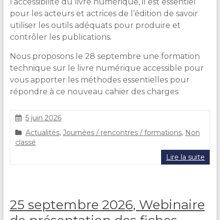
l’accessibilité du livre numérique, il est essentiel
pour les acteurs et actrices de l’édition de savoir
utiliser les outils adéquats pour produire et
contrôler les publications.
Nous proposons le 28 septembre une formation
technique sur le livre numérique accessible pour
vous apporter les méthodes essentielles pour
répondre à ce nouveau cahier des charges.
5 juin 2026
S
Actualités
,
Journées / rencontres / formations
,
Non
t
classé
é
p
Lire la suite
h
a
n
i
25 septembre 2026, Webinaire
e
C