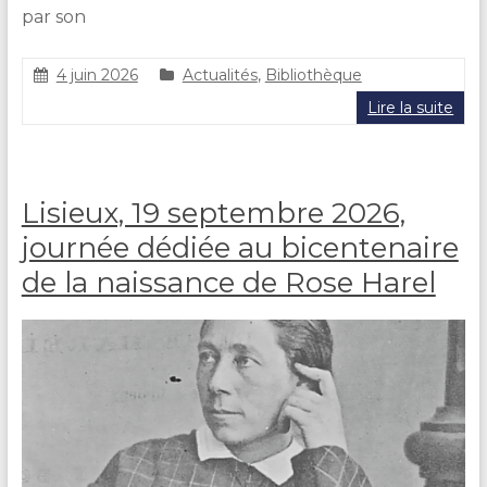
par son
4 juin 2026
Actualités
,
Bibliothèque
C
Lire la suite
l
a
i
r
Lisieux, 19 septembre 2026,
e
D
journée dédiée au bicentenaire
U
R
de la naissance de Rose Harel
A
N
D