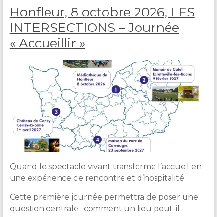
Honfleur, 8 octobre 2026, LES
e
D
INTERSECTIONS – Journée
U
R
« Accueillir »
A
N
D
Quand le spectacle vivant transforme l’accueil en
une expérience de rencontre et d’hospitalité
Cette première journée permettra de poser une
question centrale : comment un lieu peut-il