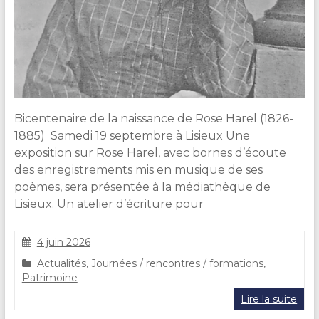
Bicentenaire de la naissance de Rose Harel (1826-
1885) Samedi 19 septembre à Lisieux Une
exposition sur Rose Harel, avec bornes d’écoute
des enregistrements mis en musique de ses
poèmes, sera présentée à la médiathèque de
Lisieux. Un atelier d’écriture pour
4 juin 2026
C
Actualités
,
Journées / rencontres / formations
,
l
Patrimoine
a
i
Lire la suite
r