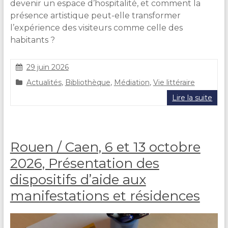
devenir un espace d’hospitalité, et comment la
présence artistique peut-elle transformer
l’expérience des visiteurs comme celle des
habitants ?
29 juin 2026
C
Actualités
,
Bibliothèque
,
Médiation
,
Vie littéraire
l
a
Lire la suite
i
r
e
D
Rouen / Caen, 6 et 13 octobre
U
R
2026, Présentation des
A
dispositifs d’aide aux
N
D
manifestations et résidences