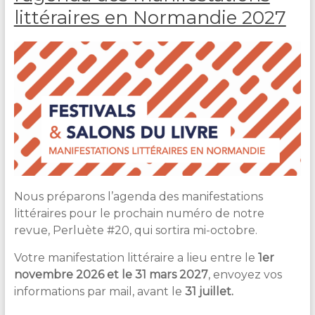
C
littéraires en Normandie 2027
A
R
L
I
E
R
Nous préparons l’agenda des manifestations
littéraires pour le prochain numéro de notre
revue, Perluète #20, qui sortira mi-octobre.
Votre manifestation littéraire a lieu entre le
1er
novembre 2026 et le 31 mars 2027
, envoyez vos
informations par mail, avant le
31 juillet.