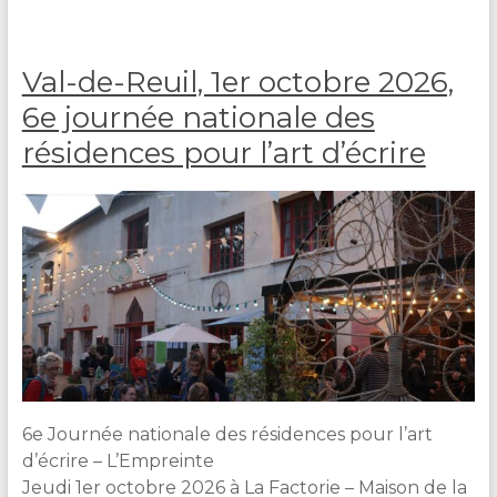
r
e
D
Val-de-Reuil, 1er octobre 2026,
U
R
6e journée nationale des
A
résidences pour l’art d’écrire
N
D
6e Journée nationale des résidences pour l’art
d’écrire – L’Empreinte
Jeudi 1er octobre 2026 à La Factorie – Maison de la