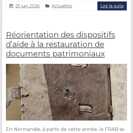
25 juin 2026
Actualités
Lire la suite
C
l
a
i
Réorientation des dispositifs
r
e
d’aide à la restauration de
D
documents patrimoniaux
U
R
A
N
D
En Normandie, à partir de cette année, le FRAB se