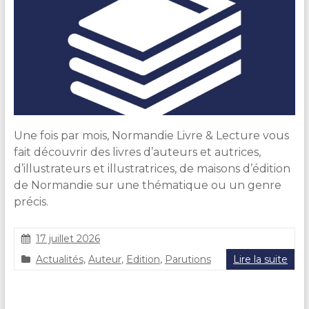
Une fois par mois, Normandie Livre & Lecture vous
fait découvrir des livres d’auteurs et autrices,
d’illustrateurs et illustratrices, de maisons d’édition
de Normandie sur une thématique ou un genre
précis.
17 juillet 2026
C
Actualités
,
Auteur
,
Edition
,
Parutions
Lire la suite
l
a
i
r