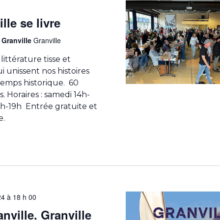
lle se livre
e Granville
Granville
littérature tisse et
i unissent nos histoires
temps historique. 60
. Horaires : samedi 14h-
h-19h Entrée gratuite et
e.
024 à 18 h 00
nville. Granville