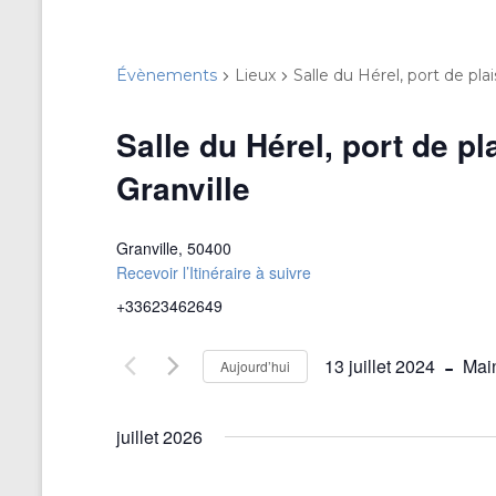
Évènements
Lieux
Salle du Hérel, port de pla
Salle du Hérel, port de p
Granville
Granville
,
50400
Recevoir l’Itinéraire à suivre
+33623462649
 - 
13 juillet 2024
Mai
Aujourd’hui
S
é
juillet 2026
l
e
c