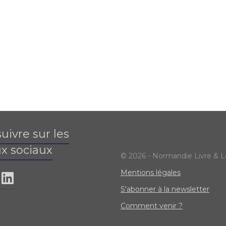
uivre sur les
x sociaux
© 2026 - Normandie Livre & L
Mentions légales
S'abonner à la newsletter
Comment venir ?