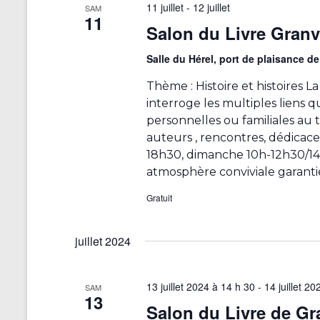
11 juillet
-
12 juillet
t
SAM
11
i
Salon du Livre Granvi
o
n
Salle du Hérel, port de plaisance d
n
e
Thème : Histoire et histoires La 
z
interroge les multiples liens qu
u
personnelles ou familiales au 
n
e
auteurs , rencontres, dédicaces
d
18h30, dimanche 10h-12h30/14
a
atmosphère conviviale garanti
t
e
Gratuit
.
juillet 2024
13 juillet 2024 à 14 h 30
-
14 juillet 2
SAM
13
Salon du Livre de Gra