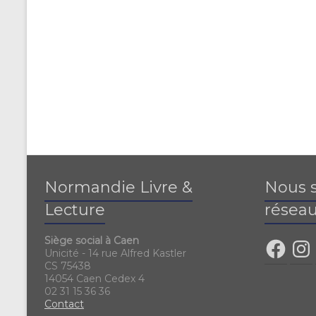
Normandie Livre &
Nous s
Lecture
réseau
Siège social à Caen
Unicité - 14 rue Alfred Kastler
CS 75438
14054 Caen Cedex 4
02 31 15 36 36
Contact