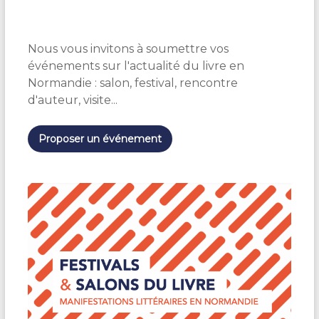
é
l
e
Nous vous invitons à soumettre vos
c
t
événements sur l'actualité du livre en
i
Normandie : salon, festival, rencontre
o
d'auteur, visite...
n
n
e
Proposer un événement
z
u
n
e
d
a
t
e
.