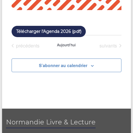
Télécharger l'Agenda 2026 (pdf)
Évènements
Évènements
précédents
Aujourd’hui
suivants
S’abonner au calendrier
Normandie Livre & Lecture