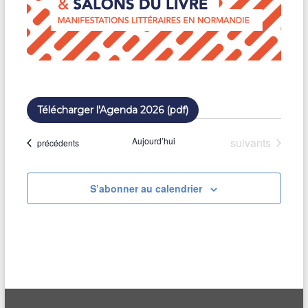
Télécharger l'Agenda 2026 (pdf)
Évènements
Aujourd’hui
suivants
Évènements
précédents
S’abonner au calendrier