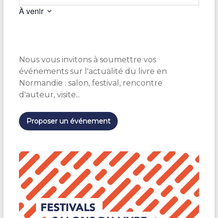
À venir
S
é
l
e
Nous vous invitons à soumettre vos
c
t
événements sur l'actualité du livre en
i
Normandie : salon, festival, rencontre
o
d'auteur, visite...
n
n
e
Proposer un événement
z
u
n
e
d
a
t
e
.