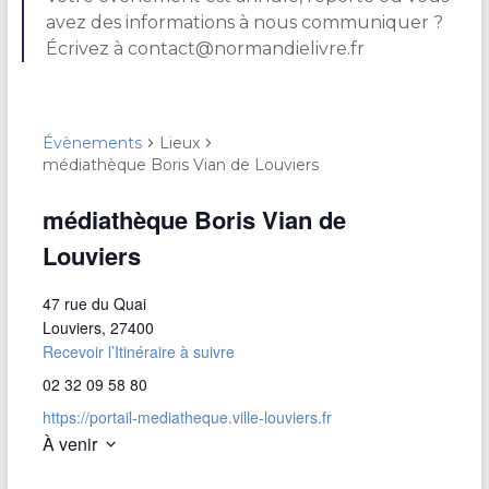
avez des informations à nous communiquer ?
Écrivez à contact@normandielivre.fr
Évènements
Lieux
médiathèque Boris Vian de Louviers
médiathèque Boris Vian de
Louviers
47 rue du Quai
Louviers
,
27400
Recevoir l’Itinéraire à suivre
02 32 09 58 80
https://portail-mediatheque.ville-louviers.fr
À venir
S
é