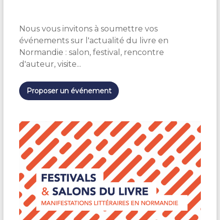
l
e
Nous vous invitons à soumettre vos
c
t
événements sur l'actualité du livre en
i
Normandie : salon, festival, rencontre
o
d'auteur, visite...
n
n
e
Proposer un événement
z
u
n
e
d
a
t
e
.