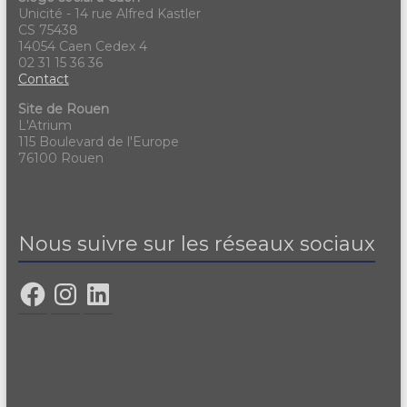
Unicité - 14 rue Alfred Kastler
CS 75438
14054 Caen Cedex 4
02 31 15 36 36
Contact
Site de Rouen
L'Atrium
115 Boulevard de l'Europe
76100 Rouen
Nous suivre sur les réseaux sociaux