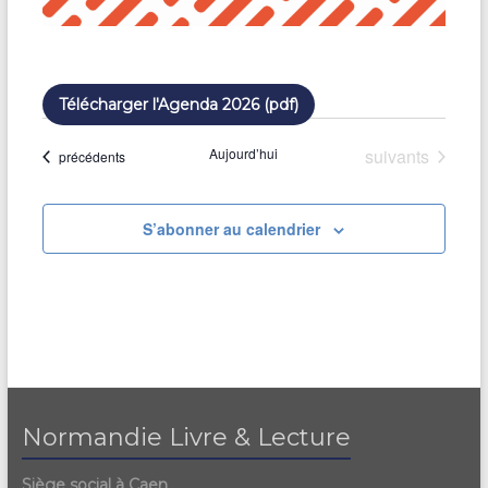
Télécharger l'Agenda 2026 (pdf)
Évènements
Aujourd’hui
suivants
Évènements
précédents
S’abonner au calendrier
Normandie Livre & Lecture
Siège social à Caen