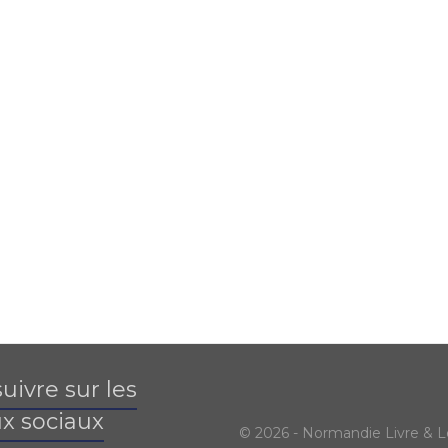
uivre sur les
x sociaux
© 2026 - Normandie Livre & L