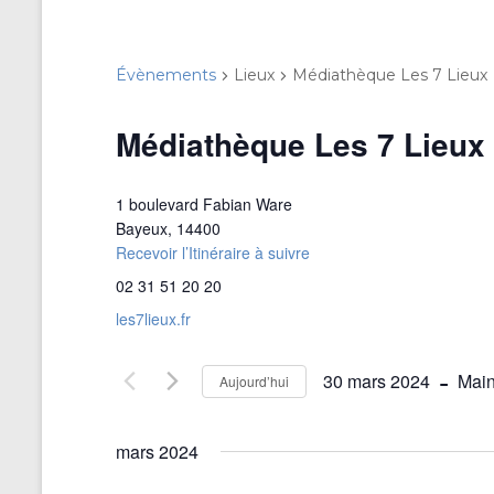
Évènements
Lieux
Médiathèque Les 7 Lieux
Médiathèque Les 7 Lieux
1 boulevard Fabian Ware
Bayeux
,
14400
Recevoir l’Itinéraire à suivre
02 31 51 20 20
les7lieux.fr
 - 
30 mars 2024
Main
Aujourd’hui
S
é
mars 2024
l
e