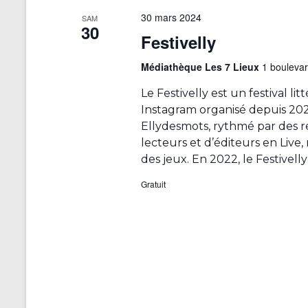
c
30 mars 2024
t
SAM
30
i
Festivelly
o
n
Médiathèque Les 7 Lieux
1 bouleva
n
e
Le Festivelly est un festival li
z
Instagram organisé depuis 202
u
Ellydesmots, rythmé par des r
n
e
lecteurs et d’éditeurs en Live,
d
des jeux. En 2022, le Festivell
a
t
Gratuit
e
.