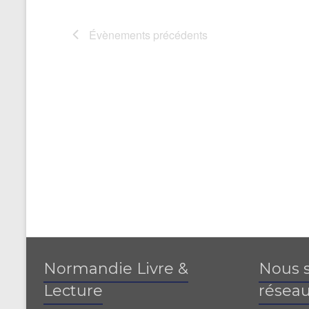
Évènements
précédents
Normandie Livre &
Nous s
Lecture
réseau