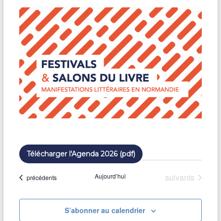
n
e
d
a
t
e
.
Télécharger l'Agenda 2026 (pdf)
Évènements
Aujourd’hui
suivants
Évènements
précédents
S’abonner au calendrier