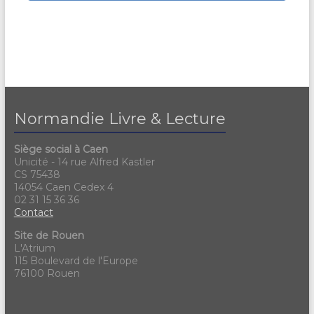
Normandie Livre & Lecture
Siège social à Caen
Unicité - 14 rue Alfred Kastler
CS 75438
14054 Caen Cedex 4
02 31 15 36 36
Contact
Site de Rouen
L'Atrium
115 Boulevard de l'Europe
76100 Rouen