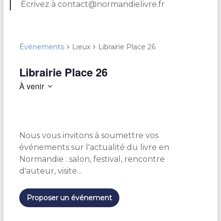
Écrivez à contact@normandielivre.fr
Évènements
Lieux
Librairie Place 26
Librairie Place 26
À venir
S
é
l
e
Nous vous invitons à soumettre vos
c
t
événements sur l'actualité du livre en
i
Normandie : salon, festival, rencontre
o
d'auteur, visite...
n
n
e
Proposer un événement
z
u