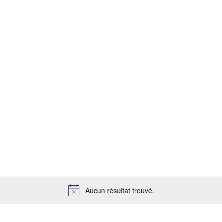
Aucun résultat trouvé.
N
o
t