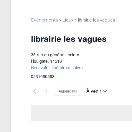
Évènements
Lieux
librairie les vagues
librairie les vagues
36 rue du général Leclerc
Houlgate
,
14510
Recevoir l’Itinéraire à suivre
0231060568
À venir
Aujourd’hui
S
é
l
e
c
t