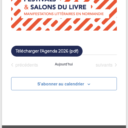
Télécharger l'Agenda 2026 (pdf)
Évènements
Évènements
précédents
Aujourd’hui
suivants
S’abonner au calendrier