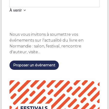
À venir
S
é
l
e
Nous vous invitons à soumettre vos
c
t
événements sur l'actualité du livre en
i
Normandie : salon, festival, rencontre
o
d'auteur, visite...
n
n
e
Proposer un événement
z
u
n
e
d
a
t
e
.