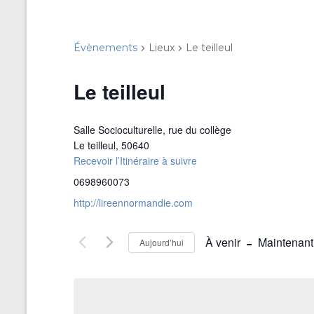
Évènements
Lieux
Le teilleul
Le teilleul
Salle Socioculturelle, rue du collège
Le teilleul
,
50640
Recevoir l’Itinéraire à suivre
0698960073
http://lireennormandie.com
 - 
À venir
Maintenant
Aujourd’hui
S
é
l
e