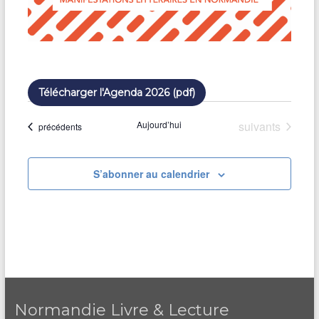
Télécharger l'Agenda 2026 (pdf)
Évènements
Aujourd’hui
suivants
Évènements
précédents
S’abonner au calendrier
Normandie Livre & Lecture