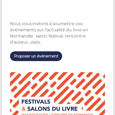
S
é
l
e
Nous vous invitons à soumettre vos
c
t
événements sur l'actualité du livre en
i
Normandie : salon, festival, rencontre
o
d'auteur, visite...
n
n
e
Proposer un événement
z
u
n
e
d
a
t
e
.