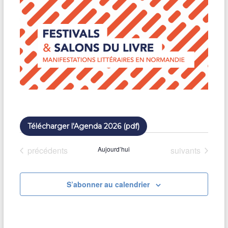
a
t
e
.
Télécharger l'Agenda 2026 (pdf)
Évènements
Évènements
précédents
Aujourd’hui
suivants
S’abonner au calendrier