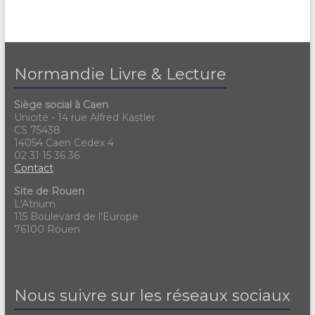
Normandie Livre & Lecture
Siège social à Caen
Unicité - 14 rue Alfred Kastler
CS 75438
14054 Caen Cedex 4
02 31 15 36 36
Contact
Site de Rouen
L'Atrium
115 Boulevard de l'Europe
76100 Rouen
Nous suivre sur les réseaux sociaux