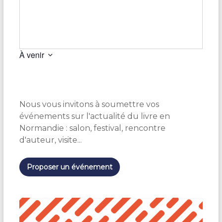
À venir
S
é
l
e
Nous vous invitons à soumettre vos
c
t
événements sur l'actualité du livre en
i
Normandie : salon, festival, rencontre
o
d'auteur, visite...
n
n
e
Proposer un événement
z
u
n
e
d