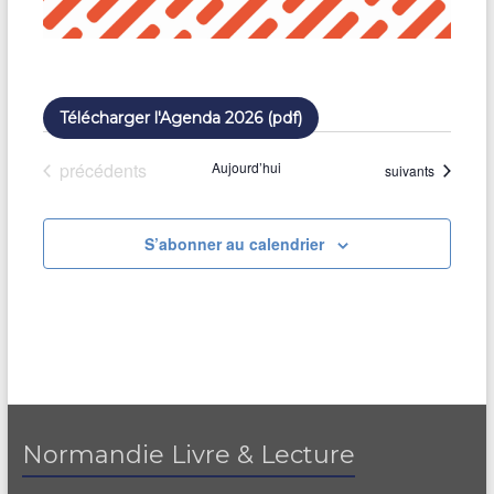
Télécharger l'Agenda 2026 (pdf)
Évènements
précédents
Aujourd’hui
Évènements
suivants
S’abonner au calendrier
Normandie Livre & Lecture