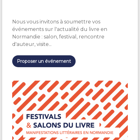
é
l
e
Nous vous invitons à soumettre vos
c
t
événements sur l'actualité du livre en
i
Normandie : salon, festival, rencontre
o
d'auteur, visite...
n
n
e
Proposer un événement
z
u
n
e
d
a
t
e
.