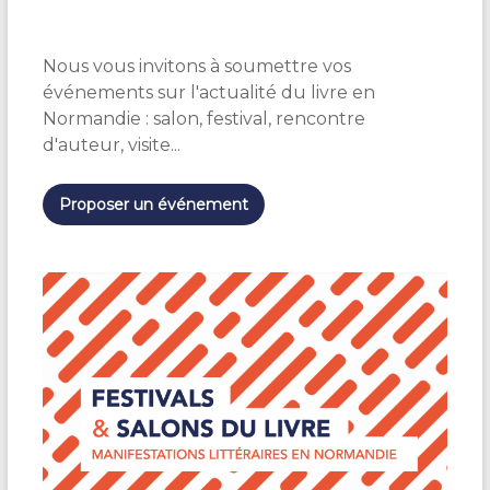
é
l
e
Nous vous invitons à soumettre vos
c
t
événements sur l'actualité du livre en
i
Normandie : salon, festival, rencontre
o
d'auteur, visite...
n
n
e
Proposer un événement
z
u
n
e
d
a
t
e
.