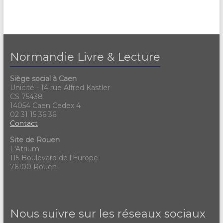
Normandie Livre & Lecture
Siège social à Caen
Unicité - 14 rue Alfred Kastler
CS 75438
14054 Caen Cedex 4
02 31 15 36 36
Contact
Site de Rouen
L'Atrium
115 Boulevard de l'Europe
76100 Rouen
Nous suivre sur les réseaux sociaux