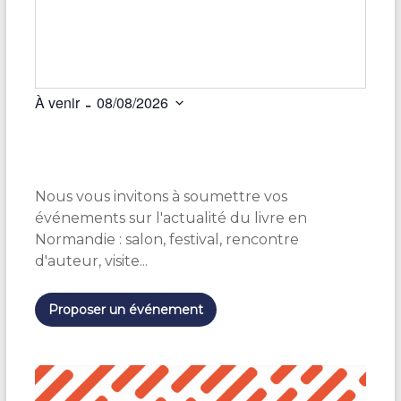
 - 
À venir
08/08/2026
S
é
l
e
Nous vous invitons à soumettre vos
c
t
événements sur l'actualité du livre en
i
Normandie : salon, festival, rencontre
o
d'auteur, visite...
n
n
e
Proposer un événement
z
u
n
e
d