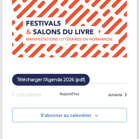
a
t
e
.
Télécharger l'Agenda 2026 (pdf)
Évènements
précédents
Aujourd’hui
Évènements
suivants
S’abonner au calendrier