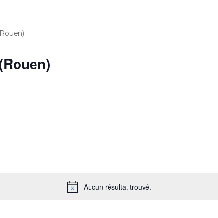
(Rouen)
 (Rouen)
Aucun résultat trouvé.
N
o
t