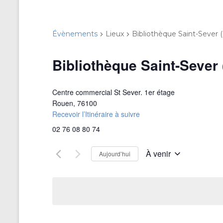
Évènements
Lieux
Bibliothèque Saint-Sever 
Bibliothèque Saint-Sever
Centre commercial St Sever. 1er étage
Rouen
,
76100
Recevoir l’Itinéraire à suivre
02 76 08 80 74
À venir
Aujourd’hui
S
é
l
e
c
t