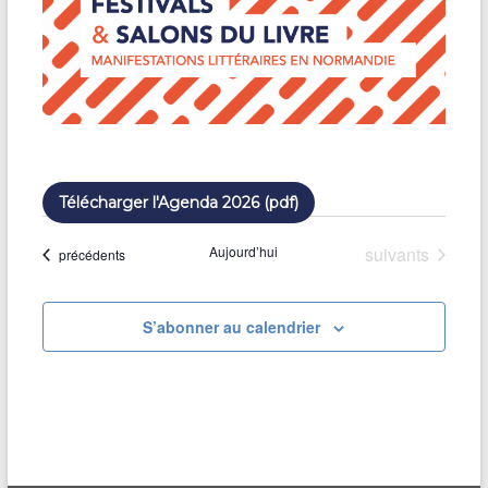
.
Télécharger l'Agenda 2026 (pdf)
Évènements
Aujourd’hui
suivants
Évènements
précédents
S’abonner au calendrier