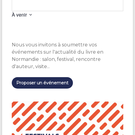
À venir
S
é
l
e
Nous vous invitons à soumettre vos
c
t
événements sur l'actualité du livre en
i
Normandie : salon, festival, rencontre
o
d'auteur, visite...
n
n
e
Proposer un événement
z
u
n
e
d
a
t
e