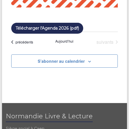
Télécharger l'Agenda 2026 (pdf)
Évènements
Aujourd’hui
suivants
Évènements
précédents
S’abonner au calendrier
Normandie Livre & Lecture
Siège social à Caen