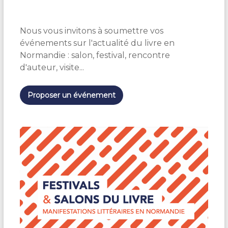
é
l
e
Nous vous invitons à soumettre vos
c
t
événements sur l'actualité du livre en
i
Normandie : salon, festival, rencontre
o
d'auteur, visite...
n
n
e
Proposer un événement
z
u
n
e
d
a
t
e
.