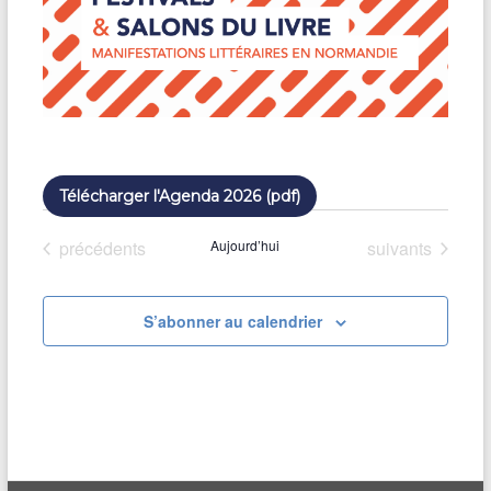
Télécharger l'Agenda 2026 (pdf)
Évènements
Évènements
précédents
Aujourd’hui
suivants
S’abonner au calendrier