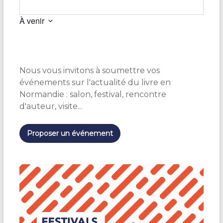
À venir
S
é
l
e
Nous vous invitons à soumettre vos
c
t
événements sur l'actualité du livre en
i
Normandie : salon, festival, rencontre
o
d'auteur, visite...
n
n
e
Proposer un événement
z
u
n
e
d
a
t
e
.