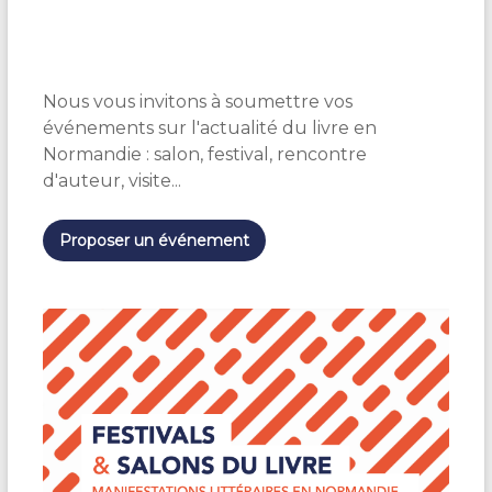
S
é
l
e
Nous vous invitons à soumettre vos
c
t
événements sur l'actualité du livre en
i
Normandie : salon, festival, rencontre
o
d'auteur, visite...
n
n
e
Proposer un événement
z
u
n
e
d
a
t
e
.