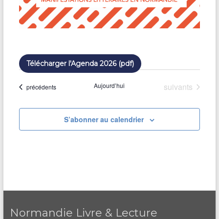
Télécharger l'Agenda 2026 (pdf)
Évènements
Aujourd’hui
suivants
Évènements
précédents
S’abonner au calendrier
Normandie Livre & Lecture