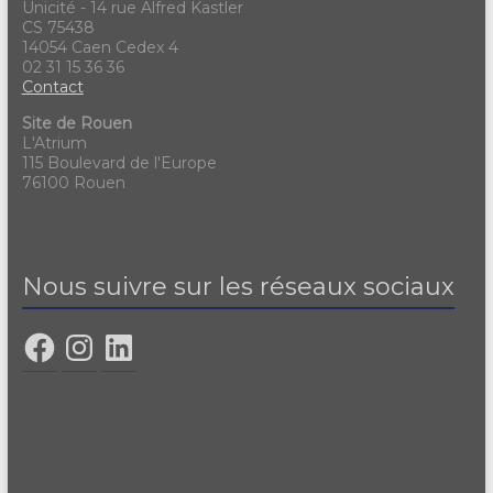
Unicité - 14 rue Alfred Kastler
CS 75438
14054 Caen Cedex 4
02 31 15 36 36
Contact
Site de Rouen
L'Atrium
115 Boulevard de l'Europe
76100 Rouen
Nous suivre sur les réseaux sociaux