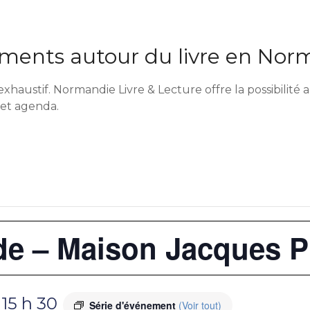
ents autour du livre en Nor
exhaustif. Normandie Livre & Lecture offre la possibilit
cet agenda.
ide – Maison Jacques P
-
15 h 30
Série d'événement
(Voir tout)