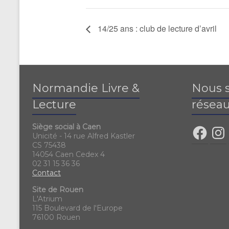
14/25 ans : club de lecture d’avril
Normandie Livre &
Nous s
Lecture
réseau
Siège social à Caen
Unicité - 14 rue Alfred Kastler
CS 75438
14054 Caen Cedex 4
02 31 15 36 36
Contact
Site de Rouen
L'Atrium
115 Boulevard de l'Europe
76100 Rouen