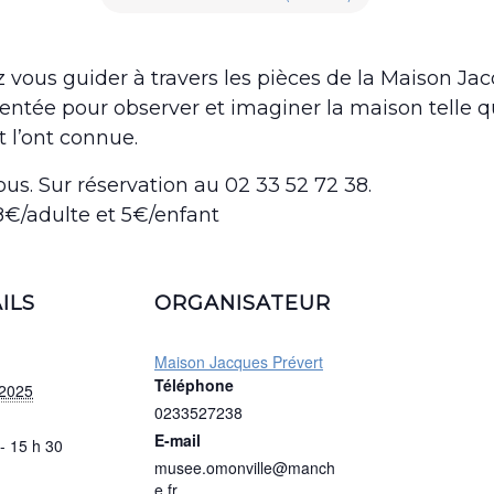
z vous guider à travers les pièces de la Maison Jac
tée pour observer et imaginer la maison telle q
t l’ont connue.
ous. Sur réservation au 02 33 52 72 38.
: 8€/adulte et 5€/enfant
ILS
ORGANISATEUR
Maison Jacques Prévert
Téléphone
 2025
0233527238
E-mail
- 15 h 30
musee.omonville@manch
e.fr