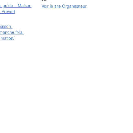
le guide – Maison
Voir le site Organisateur
 Prévert
maison-
manche.fr/la-
mation/