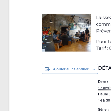
Laisse
commen
Préver
Pour t
Tarif 
DÉTA
Ajouter au calendrier
Date :
17 avril
Heure :
14 h 30 
Série :