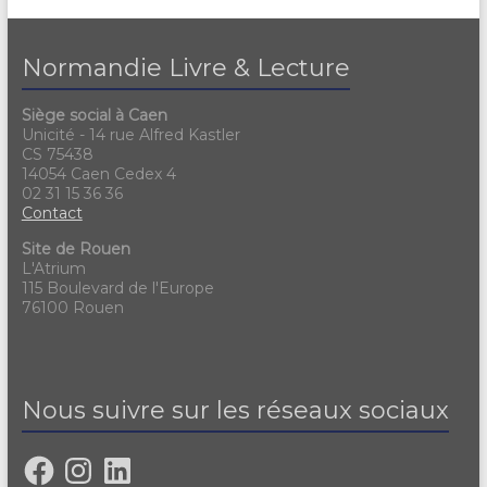
Normandie Livre & Lecture
Siège social à Caen
Unicité - 14 rue Alfred Kastler
CS 75438
14054 Caen Cedex 4
02 31 15 36 36
Contact
Site de Rouen
L'Atrium
115 Boulevard de l'Europe
76100 Rouen
Nous suivre sur les réseaux sociaux