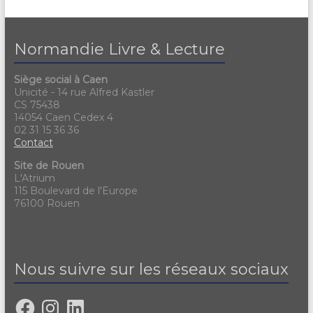
Normandie Livre & Lecture
Siège social à Caen
Unicité - 14 rue Alfred Kastler
CS 75438
14054 Caen Cedex 4
02 31 15 36 36
Contact
Site de Rouen
L'Atrium
115 Boulevard de l'Europe
76100 Rouen
Nous suivre sur les réseaux sociaux