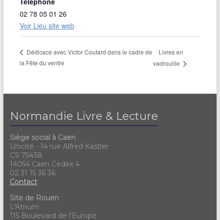
Téléphone
02 78 05 01 26
Voir Lieu site web
Livres en
Dédicace avec Victor Coutard dans le cadre de
la Fête du ventre
vadrouille
Normandie Livre & Lecture
Siège social à Caen
Unicité - 14 rue Alfred Kastler
CS 75438
14054 Caen Cedex 4
02 31 15 36 36
Contact
Site de Rouen
L'Atrium
115 Boulevard de l'Europe