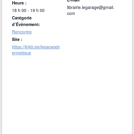
Heure :
librairie.legarage@gmail.
18 h 00 - 19 h 00
com
Catégorie
d’Évènement:
Rencontre
Site :
https://linktr.ee/legarageh
ermetique