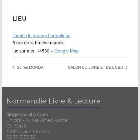
LIEU
librairie le garage hermétique
5 rue de la brèche marais
luc sur mer
,
14530
+ Google Map
Soirée MOVIDA
SALON DU LIVRE ET DE LA BD
Normandie Livre & Lecture
Siège social à Caen
Unicité - 14 rue Alfred Kastler
CS 75438
14054 Caen Cedex 4
02 31 15 36 36