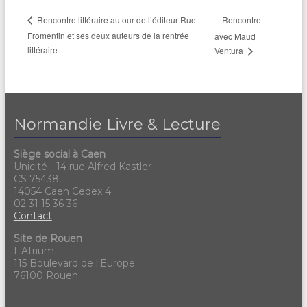
Rencontre
Rencontre littéraire autour de l’éditeur Rue
Fromentin et ses deux auteurs de la rentrée
avec Maud
littéraire
Ventura
Normandie Livre & Lecture
Siège social à Caen
Unicité - 14 rue Alfred Kastler
CS 75438
14054 Caen Cedex 4
02 31 15 36 36
Contact
Site de Rouen
L'Atrium
115 Boulevard de l'Europe
76100 Rouen