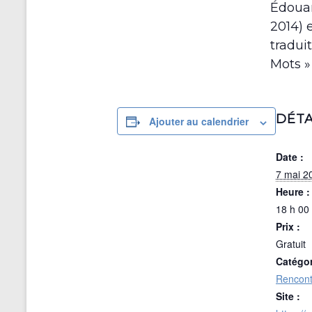
Édouar
2014) 
tradui
Mots »
DÉTA
Ajouter au calendrier
Date :
7 mai 2
Heure :
18 h 00 
Prix :
Gratuit
Catégo
Rencont
Site :