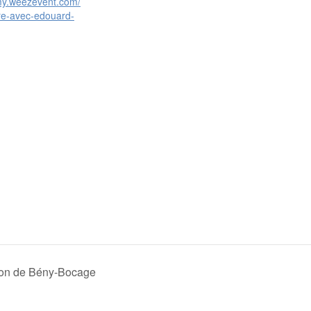
/my.weezevent.com/
re-avec-edouard-
sion de Bény-Bocage