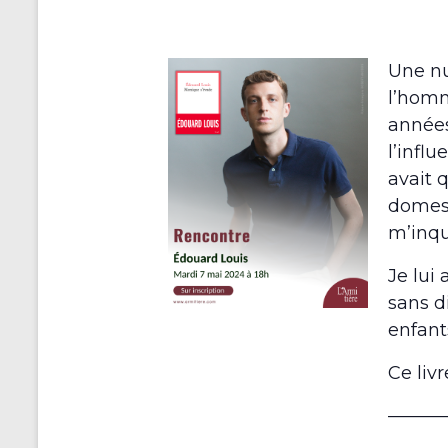
Une nu
l’homme
années
l’influ
avait 
domest
m’inqui
Je lui
sans d
enfant
Ce livr
———