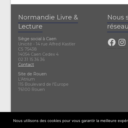
Normandie Livre &
Nous s
Lecture
réseau
Siège social à Caen
Unicité - 14 rue Alfred Kastler
CS 75438
14054 Caen Cedex 4
02 31 15 36 36
Contact
Site de Rouen
L'Atrium
115 Boulevard de l'Europe
76100 Rouen
Nous utilisons des cookies pour vous garantir la meilleure expér