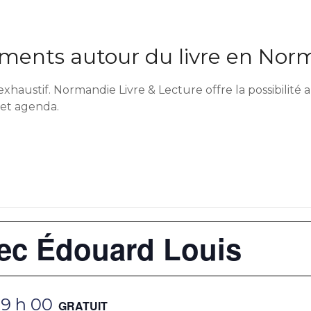
ents autour du livre en Nor
exhaustif. Normandie Livre & Lecture offre la possibilit
cet agenda.
ec Édouard Louis
19 h 00
GRATUIT