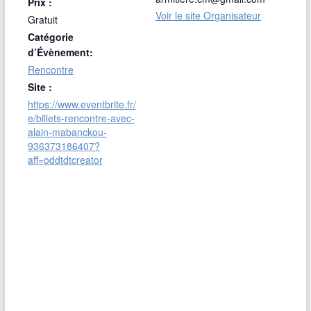
Prix :
Voir le site Organisateur
Gratuit
Catégorie
d’Évènement:
Rencontre
Site :
https://www.eventbrite.fr/
e/billets-rencontre-avec-
alain-mabanckou-
936373186407?
aff=oddtdtcreator