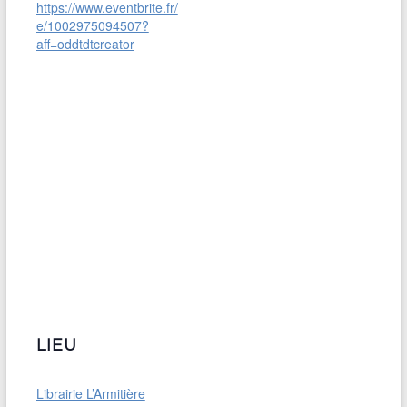
https://www.eventbrite.fr/
e/1002975094507?
aff=oddtdtcreator
LIEU
Librairie L’Armitière