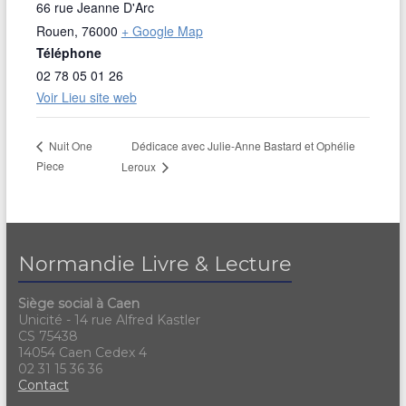
66 rue Jeanne D'Arc
Rouen
,
76000
+ Google Map
Téléphone
02 78 05 01 26
Voir Lieu site web
Dédicace avec Julie-Anne Bastard et Ophélie
Nuit One
Piece
Leroux
Normandie Livre & Lecture
Siège social à Caen
Unicité - 14 rue Alfred Kastler
CS 75438
14054 Caen Cedex 4
02 31 15 36 36
Contact