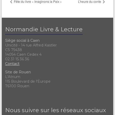
Fête du livre « Imaginons la Paix »
L’heure du conte
Normandie Livre & Lecture
Siège social à Caen
Unicité - 14 rue Alfred Kastler
CS 75438
14054 Caen Cedex 4
02 31 15 36 36
Contact
Site de Rouen
L'Atrium
115 Boulevard de l'Europe
76100 Rouen
Nous suivre sur les réseaux sociaux